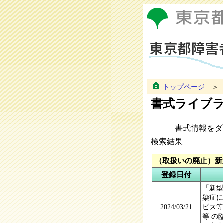
トップページ
書式ライブ
書式情報をダウ
検索結果
（取扱いの廃止）新
登録日付
「新型
染症に
2024/03/21
ビス等
等 の