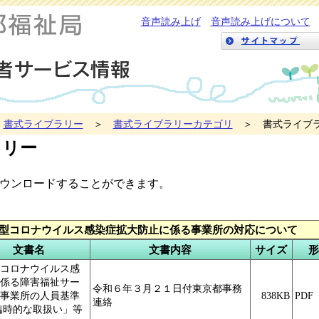
音声読み上げ
音声読み上げについて
＞
書式ライブラリー
＞
書式ライブラリーカテゴリ
＞ 書式ライブラ
ラリー
ンロードすることができます。
型コロナウイルス感染症拡大防止に係る事業所の対応について
文書名
文書内容
サイズ
形
コロナウイルス感
係る障害福祉サー
令和６年３月２１日付東京都事務
事業所の人員基準
838KB
PDF
連絡
臨時的な取扱い」等