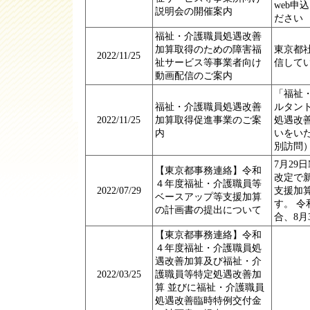
web申
説明会の開催案内
ださい
福祉・介護職員処遇改善
加算取得のための障害福
東京都
2022/11/25
祉サービス等事業者向け
信して
動画配信のご案内
「福祉
福祉・介護職員処遇改善
ルタン
2022/11/25
加算取得促進事業のご案
処遇改
内
いをい
別訪問
7月29
【東京都事務連絡】令和
改定で
４年度福祉・介護職員等
2022/07/29
支援加
ベースアップ等支援加算
す。 令
の計画書の提出について
合、8月
【東京都事務連絡】令和
４年度福祉・介護職員処
遇改善加算及び福祉・介
2022/03/25
護職員等特定処遇改善加
算 並びに福祉・介護職員
処遇改善臨時特例交付金