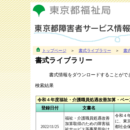
トップページ
＞
書式ライブラリー
＞
書
書式ライブラリー
書式情報をダウンロードすることがで
検索結果
令和４年度福祉・介護職員処遇改善加算・ベー
登録日付
文書名
令和４
福祉・介護職員処遇改善
に、東
加算取得のための障害福
2022/11/25
都社会
祉サービス等事業所向け