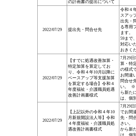
の計画書の提出について
令和４
スアッ
出先・問
る専用
2022/07/29
提出先・問合せ先
ます。 
59まで
対応い
おきく
7月29
【すでに処遇改善加算・
算・特
特定加算を算定してお
の様式
り、令和４年10月以降に
お間違
2022/07/29
ベースアップ等支援加算
問合せ
を算定する場合】令和４
い。 ※
年度福祉・介護職員処遇
ら新た
改善計画書様式
は、個
7月29
【上記以外の令和４年10
でお間
月新規開設法人等】令和
先・問
2022/07/29
４年度福祉・介護職員処
さい。 
遇改善計画書様式
から新
は、個