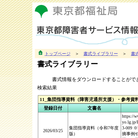
トップページ
＞
書式ライブラリー
＞
書
書式ライブラリー
書式情報をダウンロードすることがで
検索結果
11_集団指導資料（障害児通所支援）・参考資
登録日付
文書名
https://
yo.lg.jp
集団指導資料（令和7年度
3-00
2026/03/25
版）
摘事例